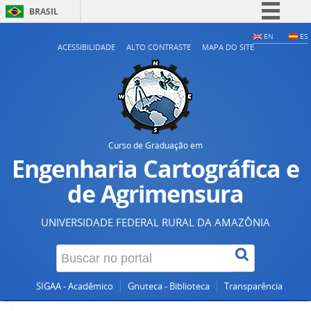
BRASIL
Simplifique!
EN
ES
ACESSIBILIDADE
ALTO CONTRASTE
MAPA DO SITE
Comunica BR
Participe
Acesso à informação
Legislação
Canais
Curso de Graduação em
Engenharia Cartográfica e
de Agrimensura
UNIVERSIDADE FEDERAL RURAL DA AMAZÔNIA
SIGAA - Acadêmico
Gnuteca - Biblioteca
Transparência