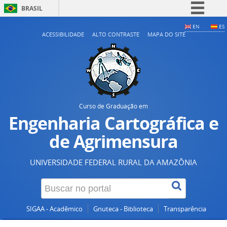
BRASIL
Simplifique!
EN
ES
ACESSIBILIDADE
ALTO CONTRASTE
MAPA DO SITE
Comunica BR
Participe
Acesso à informação
Legislação
Canais
Curso de Graduação em
Engenharia Cartográfica e
de Agrimensura
UNIVERSIDADE FEDERAL RURAL DA AMAZÔNIA
SIGAA - Acadêmico
Gnuteca - Biblioteca
Transparência